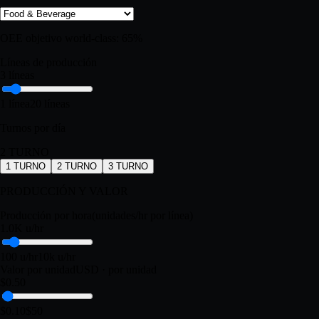
PERFIL DE PLANTA
Industria
OEE objetivo world-class:
65
%
Líneas de producción
3 líneas
1 línea
20 líneas
Turnos por día
2
TURNO
1
TURNO
2
TURNO
3
TURNO
PRODUCCIÓN Y VALOR
Producción por hora
(unidades/hr por línea)
1.0K u/hr
100 u/hr
10k u/hr