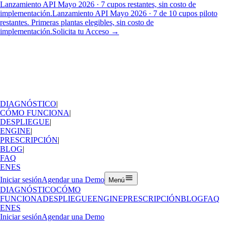
Lanzamiento API Mayo 2026 · 7 cupos restantes, sin costo de
implementación.
Lanzamiento API Mayo 2026 · 7 de 10 cupos piloto
restantes. Primeras plantas elegibles, sin costo de
implementación.
Solicita tu Acceso
→
DIAGNÓSTICO
|
CÓMO FUNCIONA
|
DESPLIEGUE
|
ENGINE
|
PRESCRIPCIÓN
|
BLOG
|
FAQ
EN
ES
Iniciar sesión
Agendar una Demo
Menú
DIAGNÓSTICO
CÓMO
FUNCIONA
DESPLIEGUE
ENGINE
PRESCRIPCIÓN
BLOG
FAQ
EN
ES
Iniciar sesión
Agendar una Demo