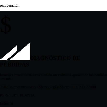
Tonelaje molido (t/h)
Recuperacion flotacion
Densidad de ciclon
+4.1%
recuperación
$
DIAGNÓSTICO DE
PÉRDIDAS
Ingresa el perfil de tu línea y obtén un estimado gratuito de tus pérdidas
anuales.
250 días operativos/año · Metodología: Marco OEE ISO 22400