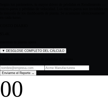
3.00% defect rate · FPY 97%
DIAGNÓSTICO
Según tus parámetros, tu mayor driver de pérdidas es
Rendimiento —
micro-paros y pérdidas de velocidad
.
Los micro-paros son invisibles en
la mayoría de los dashboards de planta. Se acumulan silenciosamente
en cada turno.
COSTO DIARIO
$5.4K
mientras tu planta opera
▼
DESGLOSE COMPLETO DEL CÁLCULO
Obtén tu reporte completo de pérdidas de planta
Enviarme el Reporte →