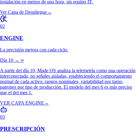
Made OS se conecta a los PLCs, sensores y señales existentes en los
días 1 al 10, sin modificar la lógica de control, sin cableado nuevo. El
activo sigue operando durante toda la instalación. Edge Device para IA
en planta y respuesta en menos de 10ms. Software + API para auto-
instalación en menos de una hora, sin equipo IT.
Ver Capa de Despliegue
→
02
ENGINE
La precisión mejora con cada ciclo.
Día 10 → ∞
A partir del día 10, Made OS analiza la telemetría como una operación
interconectada, no señales aisladas, estableciendo el comportamiento
normal de cada activo: rangos nominales, variabilidad por turno,
patrones por tipo de producción. El modelo del mes 6 es más preciso
que el del mes 1.
VER CAPA ENGINE
→