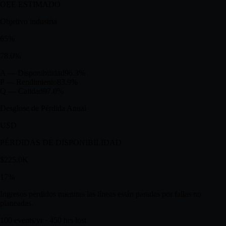
$6.71M
Basado en tus parámetros — se valida contra datos reales de PLC en el
onboarding.
OEE ESTIMADO
Objetivo industria
65
%
78.0
%
A — Disponibilidad
96.3
%
P — Rendimiento
83.9
%
Q — Calidad
97.0
%
Desglose de Pérdida Anual
USD
PÉRDIDAS DE DISPONIBILIDAD
$225.0K
17
%