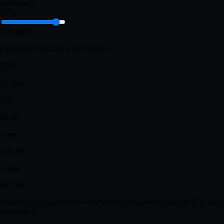
4 sec
1 sec
30 sec
Rendimiento de primer paso (FPY)
(% de unidades buenas sin
reproceso)
97%
70%
100%
PÉRDIDA ANUAL ESTIMADA
USD
$1.34M
/ día
$5.4K
/ mes
$111.8K
5 años