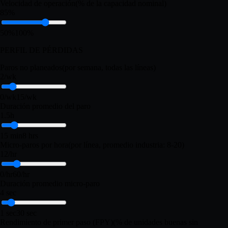
Valor por unidad
USD · por unidad
$0.50
$0.10
$50
Velocidad de operación
(% de la capacidad nominal)
85%
50%
100%
PERFIL DE PÉRDIDAS
Paros no planeados
(por semana, todas las líneas)
2/wk
0/wk
15/wk
Duración promedio del paro
1.5h
15 min
8 hrs
Micro-paros por hora
(por línea, promedio industria: 8-20)
12/hr
0/hr
60/hr
Duración promedio micro-paro