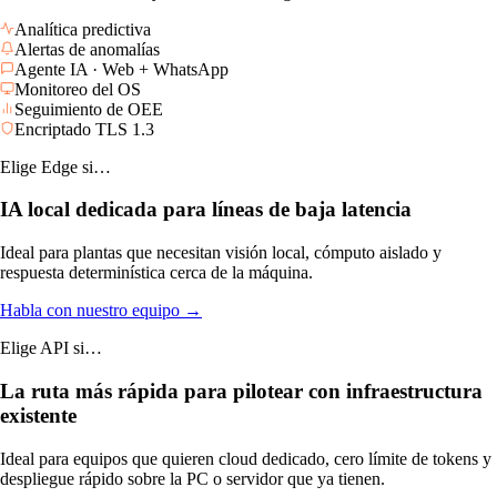
Quién maneja las actualizaciones
MadeOS instala, soporta y mantiene la capa edge
MadeOS gestiona base de datos, workloads e IA
Ambos caminos incluyen la misma inteligencia
Analítica predictiva
Alertas de anomalías
Agente IA · Web + WhatsApp
Monitoreo del OS
Seguimiento de OEE
Encriptado TLS 1.3
Elige Edge si…
IA local dedicada para líneas de baja latencia
Ideal para plantas que necesitan visión local, cómputo aislado y
respuesta determinística cerca de la máquina.
Habla con nuestro equipo →
Elige API si…
La ruta más rápida para pilotear con infraestructura