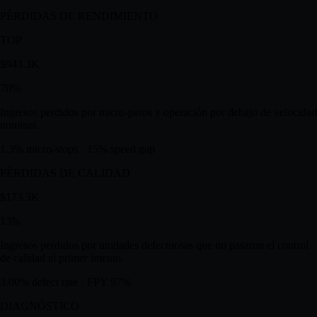
Ingresos perdidos mientras las líneas están paradas por fallas no
planeadas.
100 events/yr · 450 hrs lost
PÉRDIDAS DE RENDIMIENTO
TOP
$943.3K
70
%
Ingresos perdidos por micro-paros y operación por debajo de velocidad
nominal.
1.3% micro-stops · 15% speed gap
PÉRDIDAS DE CALIDAD
$173.3K
13
%
Ingresos perdidos por unidades defectuosas que no pasaron el control
de calidad al primer intento.