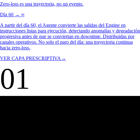
03
PRESCRIPCIÓN
Zero-loss es una trayectoria, no un evento.
Día 60 → ∞
A partir del día 60, el Agente convierte las salidas del Engine en
instrucciones listas para ejecución, detectando anomalías y degradación
progresiva antes de que se conviertan en downtime. Distribuidas por
canales operativos. No solo el paro del día: una trayectoria continua
hacia zero-loss.
VER CAPA PRESCRIPTIVA
→
01